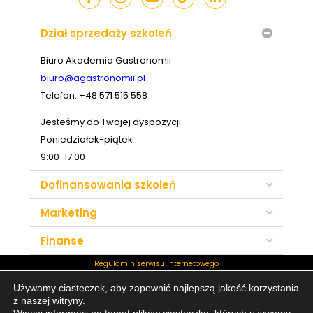
Dział sprzedaży szkoleń
Biuro Akademia Gastronomii
biuro@agastronomii.pl
Telefon: +48 571 515 558
Jesteśmy do Twojej dyspozycji:
Poniedziałek-piątek
9:00-17:00
Dofinansowania szkoleń
Marketing
Finanse
Regulamin serwisu internetowego
Wszelkie prawa zastrzeżone ©
Używamy ciasteczek, aby zapewnić najlepszą jakość korzystania
2024 Akademia Gastronomii
z naszej witryny.