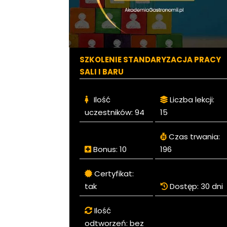
SZKOLENIE STANDARYZACJA PRACY
SALI I BARU
Ilość
Liczba lekcji:
uczestników:
94
15
Czas trwania:
Bonus:
10
196
Certyfikat:
tak
Dostęp:
30 dni
Ilość
odtworzeń:
bez