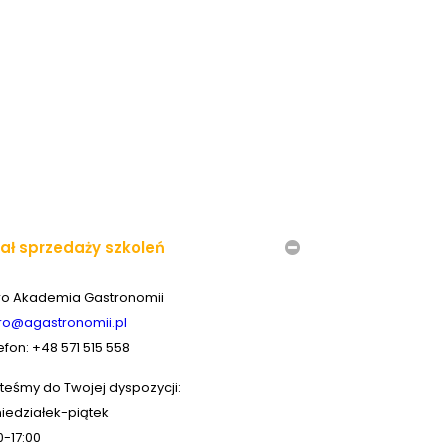
iał sprzedaży szkoleń
ro Akademia Gastronomii
ro@agastronomii.pl
efon: +48 571 515 558
teśmy do Twojej dyspozycji:
iedziałek-piątek
0-17:00