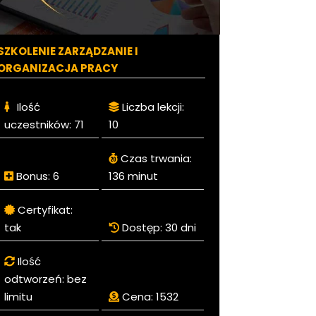
SZKOLENIE ZARZĄDZANIE I
ORGANIZACJA PRACY
Ilość
Liczba lekcji:
uczestników:
71
10
Czas trwania:
Bonus:
6
136 minut
Certyfikat:
tak
Dostęp:
30 dni
Ilość
odtworzeń:
bez
limitu
Cena:
1532