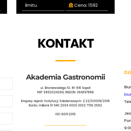
limitu
Cena:
1592
KONTAKT
Dz
Akademia Gastronomii
Biu
ul. Broniewskiego 10; 81-841 Sopot
NIP: 5892024299, REGON: 364397886
biu
Krajowy rejestr Instytucji Szkoleniowych: 2.22/00008/2018
Tel
Konto: mBank 10 1140 2004 0000 3302 7736 3582
Jes
ISO 9001:2015
Pon
9:0