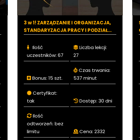
3 w 1! ZARZĄDZANIE I ORGANIZACJA,
STANDARYZACJA PRACY I PODZIAŁ
OBOWIĄZKÓW
Ilość
Liczba lekcji:
uczestników:
67
27
Czas trwania:
Bonus:
15 szt.
537 minut
Certyfikat:
tak
Dostęp:
30 dni
Ilość
odtworzeń:
bez
limitu
Cena:
2332