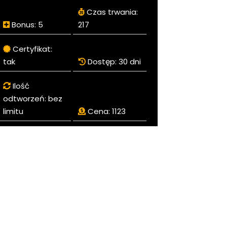
Czas trwania:
Bonus:
5
217
Certyfikat:
tak
Dostęp:
30 dni
Ilość
odtworzeń:
bez
limitu
Cena:
1123