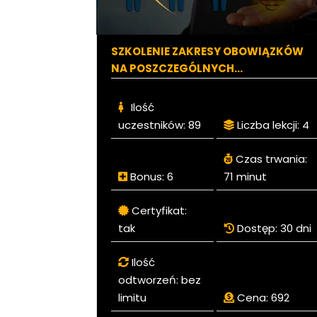
SZKOLENIE ZAKRESY OBOWIĄZKÓW
NA POSZCZEGÓLNYCH
STANOWISKACH
Ilość
uczestników:
89
Liczba lekcji:
4
Czas trwania:
Bonus:
6
71 minut
Certyfikat:
tak
Dostęp:
30 dni
Ilość
odtworzeń:
bez
limitu
Cena:
692